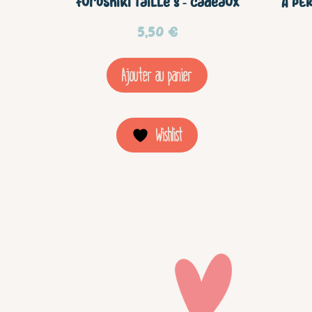
Furoshiki Taille S – Cadeaux
A PER
5,50
€
Ajouter au panier
Wishlist