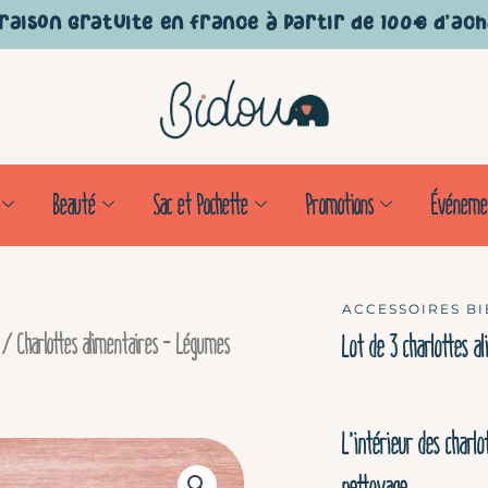
raison gratuite en France à partir de 100€ d'ac
Beauté
Sac et Pochette
Promotions
Événeme
ACCESSOIRES BI
/ Charlottes alimentaires – Légumes
Lot de 3 charlottes a
L’intérieur des charlo