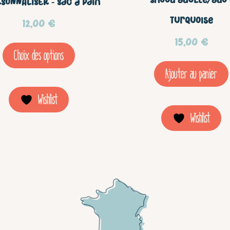
Snood adulte/ado 
SONNALISER – Sac à pain
peuvent
Turquoise
12,00
€
être
15,00
€
choisies
Choix des options
sur
Ajouter au panier
la
Wishlist
page
Wishlist
du
produit