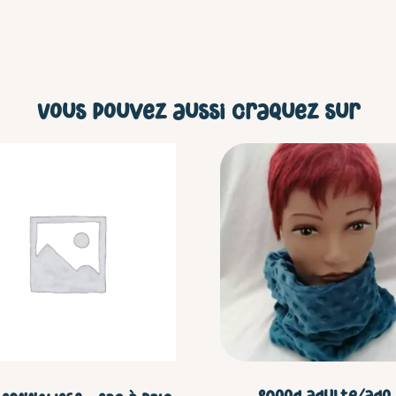
Vous pouvez aussi craquez sur
Ce
produit
a
plusieurs
variations.
Les
options