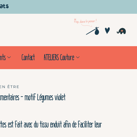
hats
Pani
nts
Contact
ATELIERS Couture
EN ÊTRE
limentaires – motif Légumes violet
ttes est fait avec du tissu enduit afin de faciliter leur