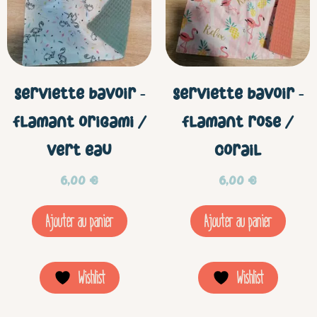
Serviette bavoir –
Serviette bavoir –
Flamant origami /
Flamant rose /
vert eau
corail
6,00
€
6,00
€
Ajouter au panier
Ajouter au panier
Wishlist
Wishlist