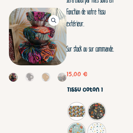
fonction de votre tissu
extérieur.
Sur stock ou sur commande.
15,00
€
quantité
Tissu coton 1
de
A
PERSONNALISER