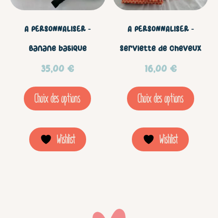
variations.
vari
Les
Les
A PERSONNALISER –
A PERSONNALISER –
options
opt
Banane basique
Serviette de cheveux
peuvent
peu
35,00
€
16,00
€
être
être
Choix des options
Choix des options
choisies
choi
sur
sur
la
la
Wishlist
Wishlist
page
pag
du
du
produit
prod