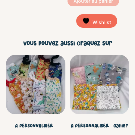
Ajouter au panier
Wishlist
Vous pouvez aussi craquez sur
Ce
Ce
produit
prod
a
a
plusieurs
plus
variations.
vari
Les
Les
A PERSONNALISER –
A PERSONNALISER – Cahier
options
opt