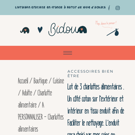
Aller
Livraison gratuite en France à partir de 100€ d'achats
au
Pan
contenu
ACCESSOIRES BIEN
ÊTRE
Accueil
/
Boutique
/
Cuisine
Lot de 3 charlottes alimentaires .
/ Adulte
/
Charlotte
Un côté coton sur l’extérieur et
alimentaire
/ A
intérieur en tissu enduit afin de
PERSONNALISER – Charlottes
faciliter le nettoyage. L’enduit
alimentaires
sera choisi par mes soins en