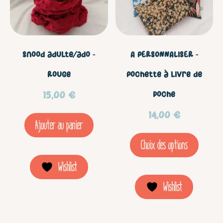
plus
vari
Les
Snood adulte/ado –
A PERSONNALISER –
opt
Rouge
Pochette à livre de
peu
15,00
€
poche
être
14,00
€
Ajouter au panier
choi
Choix des options
sur
la
Wishlist
pag
Wishlist
du