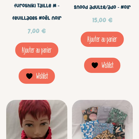
Furoshiki Taille M –
Snood adulte/ado – Noir
Feuillages Noël noir
15,00
€
7,00
€
Ajouter au panier
Ajouter au panier
Wishlist
Wishlist
Ce
prod
a