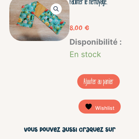
faciliter le nettoyage.
8,00
€
quantité
Disponibilité :
de
En stock
Rangement
B
Ajouter au panier
à
D
Wishlist
/
couverts
Vous pouvez aussi craquez sur