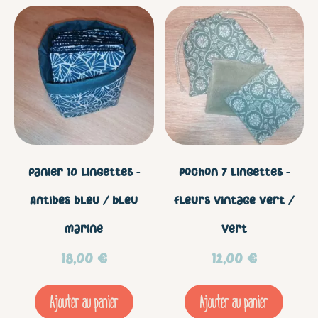
-
Légumes
3d
Panier 10 lingettes –
Pochon 7 lingettes –
Antibes bleu / bleu
Fleurs vintage vert /
marine
vert
18,00
€
12,00
€
Ajouter au panier
Ajouter au panier