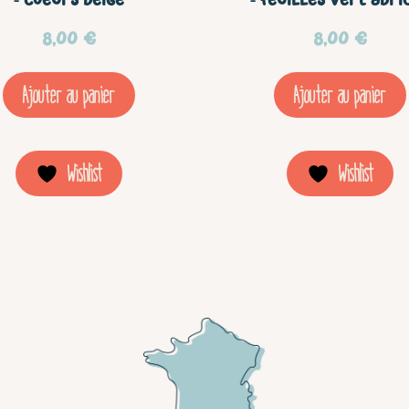
– Coeurs beige
– Feuilles vert abri
8,00
€
8,00
€
Ajouter au panier
Ajouter au panier
Wishlist
Wishlist