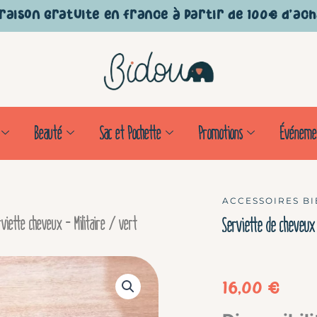
raison gratuite en France à partir de 100€ d'ac
Beauté
Sac et Pochette
Promotions
Événeme
ACCESSOIRES BI
viette cheveux – Militaire / vert
Serviette de cheveux
16,00
€