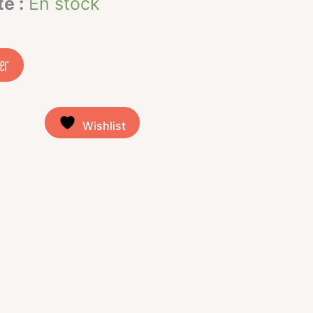
té :
En stock
ier
Wishlist