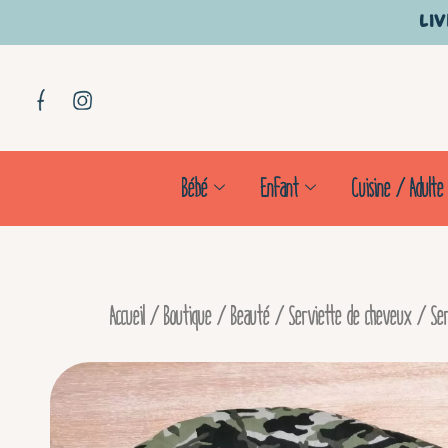
Aller
Liv
au
contenu
Bébé
Enfant
Cuisine / Adulte
Accueil
/
Boutique
/
Beauté
/
Serviette de cheveux
/ Ser