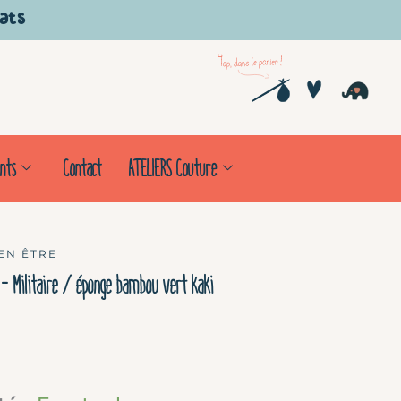
hats
Pani
nts
Contact
ATELIERS Couture
EN ÊTRE
 – Militaire / éponge bambou vert kaki