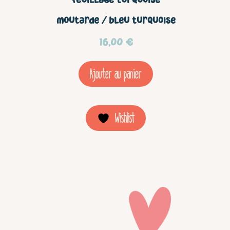
Feuillage turquoise
moutarde / bleu turquoise
16,00
€
Ajouter au panier
Wishlist