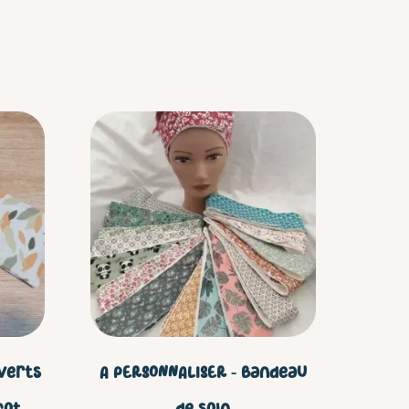
Ce
produit
a
plusieurs
variations.
Les
options
verts
A PERSONNALISER – Bandeau
peuvent