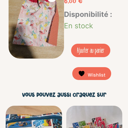
6,00
€
quantité
Disponibilité :
de
En stock
Serviette
bavoir
Ajouter au panier
-
Flamant
Wishlist
rose
/
Vous pouvez aussi craquez sur
corail
Ce
prod