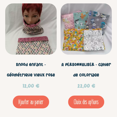
du
Ce
prod
prod
a
plus
vari
Les
Snood enfant –
A PERSONNALISER – Cahier
opt
Géométrique vieux rose
de coloriage
peu
12,00
€
22,00
€
être
Ajouter au panier
Choix des options
choi
sur