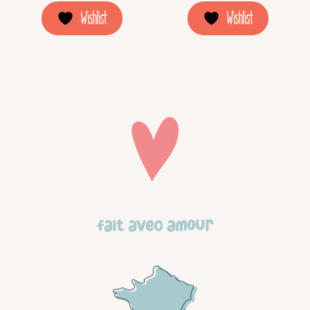
la
Wishlist
Wishlist
pag
du
prod
Fait avec amour