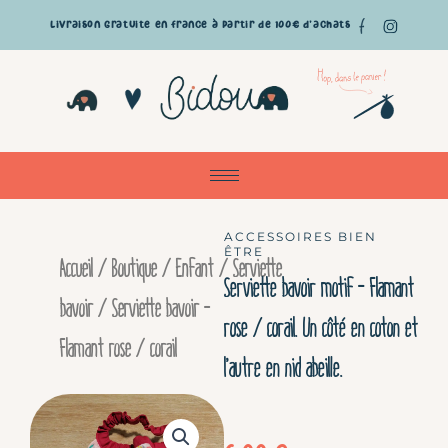
Aller
Livraison gratuite en France à partir de 100€ d'achats
au
Pan
contenu
ACCESSOIRES BIEN
ÊTRE
Accueil
/
Boutique
/
Enfant
/
Serviette
Serviette bavoir motif – Flamant
bavoir
/ Serviette bavoir –
rose / corail. Un côté en coton et
Flamant rose / corail
l’autre en nid abeille.