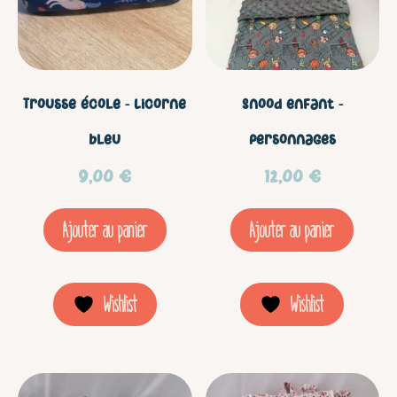
Trousse école – Licorne
Snood enfant –
bleu
Personnages
9,00
€
12,00
€
Ajouter au panier
Ajouter au panier
Wishlist
Wishlist
Ce
Ce