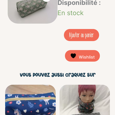
quantité
Disponibilité :
de
En stock
Trousse
école
Ajouter au panier
-
Foxy
Wishlist
vert
eau
Vous pouvez aussi craquez sur