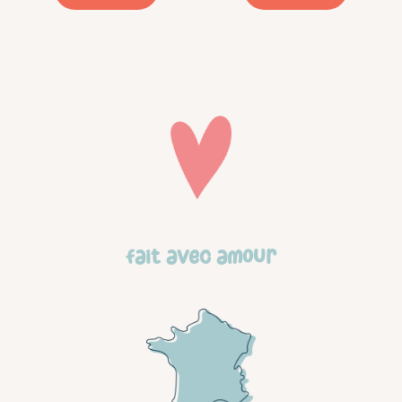
page
pag
du
du
produit
prod
Fait avec amour