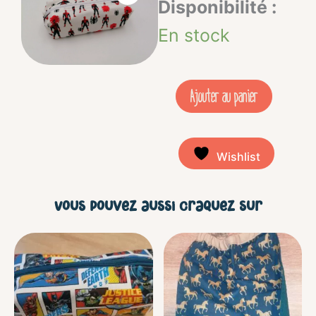
quantité
Disponibilité :
de
En stock
Trousse
école
Ajouter au panier
-
Spiderman
Wishlist
Vous pouvez aussi craquez sur