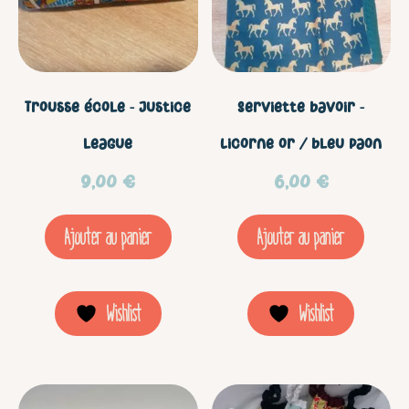
Trousse école – Justice
Serviette bavoir –
league
Licorne or / bleu paon
9,00
€
6,00
€
Ajouter au panier
Ajouter au panier
Wishlist
Wishlist
Ce