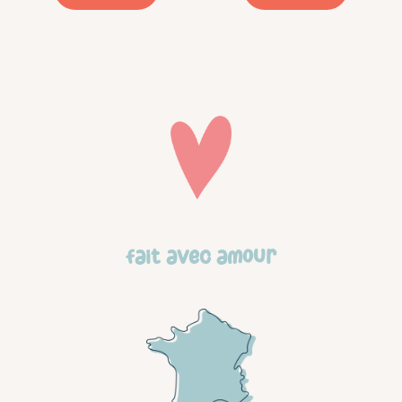
pag
du
prod
Fait avec amour