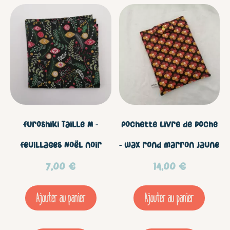
Rouge
Furoshiki Taille M –
Pochette Livre de poche
Feuillages Noël noir
– Wax rond marron jaune
7,00
€
14,00
€
Ajouter au panier
Ajouter au panier