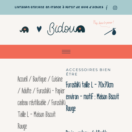
Aller
Livraison gratuite en France à partir de 100€ d'achats
au
Pan
contenu
ACCESSOIRES BIEN
ÊTRE
Accueil
/
Boutique
/
Cuisine
Furoshiki taille L – 70x70cm
/ Adulte
/
Furoshiki - Papier
environ – motif : Maison Biscuit
cadeau réutilisable
/ Furoshiki
Rouge
Taille L – Maison Biscuit
Rouge