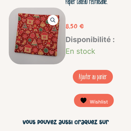
Papier cadeau réutilisable.
8,50
€
quantité
Disponibilité :
de
En stock
Furoshiki
Taille
Ajouter au panier
L
-
Wishlist
Maison
Biscuit
Vous pouvez aussi craquez sur