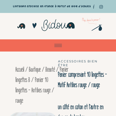
Aller
Livraison gratuite en France à partir de 100€ d'achats
au
Pan
contenu
ACCESSOIRES BIEN
ÊTRE
Accueil
/
Boutique
/
Beauté
/
Panier
Panier comprenant 10 lingettes –
lingettes B
/ Panier 10
Motif Antibes rouge / rouge
lingettes – Antibes rouge /
rouge
un côté en coton et l’autre en