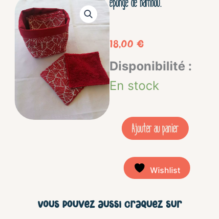
éponge de bambou.
18,00
€
quantité
Disponibilité :
de
En stock
Panier
10
Ajouter au panier
lingettes
-
Wishlist
Antibes
rouge
Vous pouvez aussi craquez sur