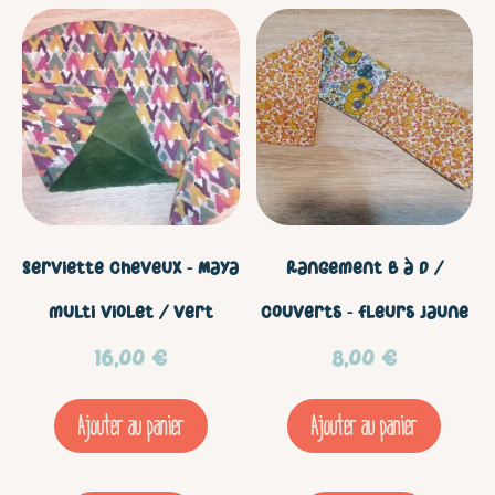
/
rouge
Serviette cheveux – Maya
Rangement B à D /
multi violet / vert
couverts – Fleurs jaune
16,00
€
8,00
€
Ajouter au panier
Ajouter au panier