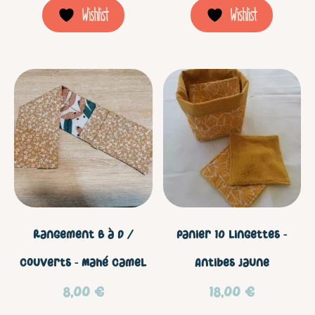
Wishlist
Wishlist
Rangement B à D /
Panier 10 lingettes –
couverts – Mahé camel
Antibes jaune
8,00
€
18,00
€