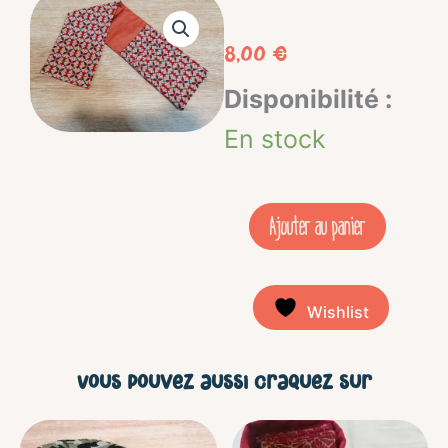
8,00
€
quantité
Disponibilité :
de
En stock
Rangement
B
Ajouter au panier
à
D
Wishlist
/
couverts
Vous pouvez aussi craquez sur
-