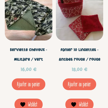
Eugène
rouge
Serviette cheveux –
Panier 10 lingettes –
Militaire / vert
Antibes rouge / rouge
16,00
€
18,00
€
Ajouter au panier
Ajouter au panier
Wishlist
Wishlist